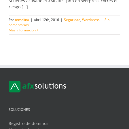
Si tienes activado el XML-RPC.php en Worpress corres el
riesgo [...]
Por
mmolina
|
abril 12th, 2016
|
Seguridad
,
Wordpress
|
Sin
comentarios
Más información
SOLUCIONES
Registro de dominos