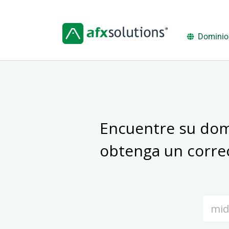
Saltar
al
contenido
Dominio
Encuentre su dom
obtenga un correo