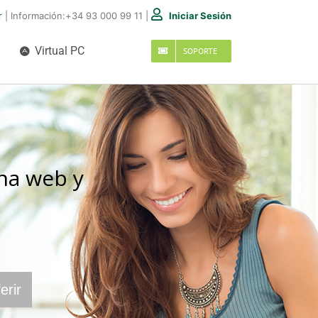
r
| Información:
+34 93 000 99 11
|
Iniciar Sesión
Virtual PC
SOPORTE
na web y
erir