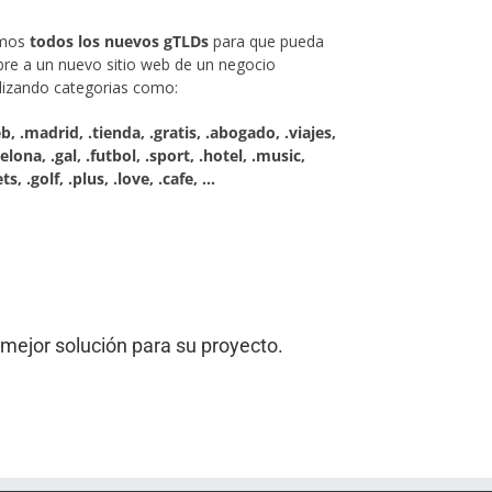
emos
todos los nuevos gTLDs
para que pueda
re a un nuevo sitio web de un negocio
lizando categorias como:
b, .madrid, .tienda, .gratis, .abogado, .viajes,
elona, .gal, .futbol, .sport, .hotel, .music,
ts, .golf, .plus, .love, .cafe, …
mejor solución para su proyecto.